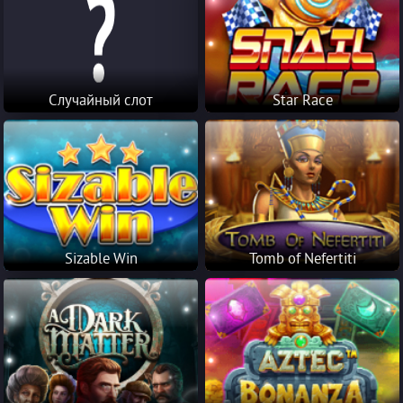
Случайный слот
Star Race
Sizable Win
Tomb of Nefertiti